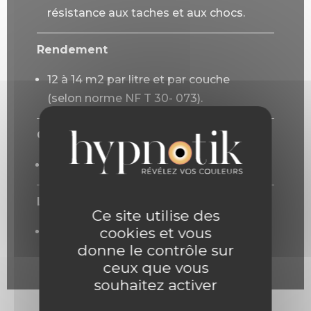
résistance aux taches et aux chocs.
Rendement
12 à 14 m2 par litre et par couche
(selon norme NF T 30- 073).
Certifications
A+ / COV < 2g/L.
Lustrage
Ce site utilise des
cookies et vous
aucun grâce à sa technologie à base
donne le contrôle sur
de micro-billes de céramique.
ceux que vous
souhaitez activer