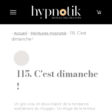
Panneau de gestion des cookies
-
-
-
115. C’est
Accueil
Peintures Hypnotik
dimanche !
115. C'est dimanche
!
Un gris cosy et doux inspiré de la tendance
scandinave du «hygge». Un éloge de la lenteur