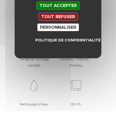
TOUT ACCEPTER
Mode d'emploi
TOUT REFUSER
PERSONNALISER
POLITIQUE DE CONFIDENTIALITÉ
Temps de séchage
Rouleau - Pistolet -
complet
Pinceau
Nettoyage à l’eau
12m²/L