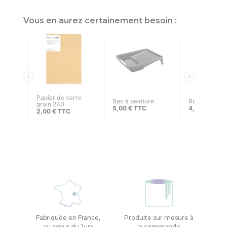
Vous en aurez certainement besoin :
papier de verre
bac à peinture
rouleau 110
grain 240
5,00
€
TTC
4,00
€
–
8,
2,00
€
TTC
Fabriquée en France,
Produite sur mesure à
au cœur du Jura
la commande