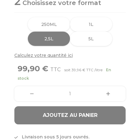
2
Choisissez votre format
250ML
1L
2,5L
5L
Calculez votre quantité ici
99,90 €
TTC
soit 39,96 € TTC /litre
En
stock
AJOUTEZ AU PANIER
Livraison sous 5 jours ouvrés.