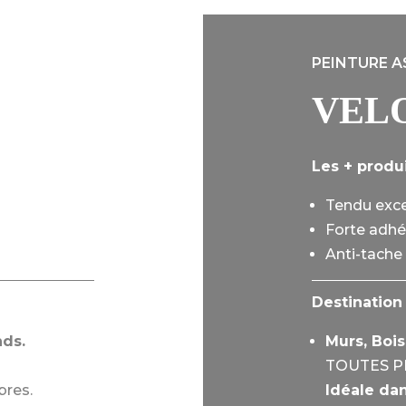
PEINTURE A
VEL
Les + produ
Tendu exce
Forte adhé
Anti-tache 
Destination
nds.
Murs, Bois
TOUTES PI
bres.
Idéale dan