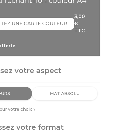
à l’échantillon couleur A4
3,00
AJOUTEZ UNE CARTE COULEUR
€
TTC
offerte
sez votre aspect
OURS
MAT ABSOLU
our votre choix ?
ssez votre format