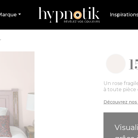
Marque
Inspiration
r
1
Un rose fragil
à toute pièce
Découvrez nos 
Visual