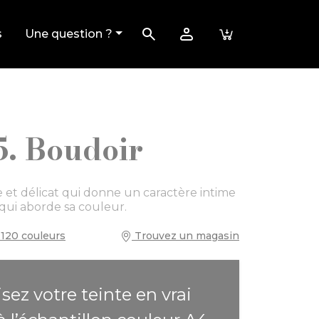
s
Une question ?
5. Boudoir
e et délicat qui donne un caractère intime
 qui aborde sa couleur.
120 couleurs
Trouvez un magasin
isez votre teinte en vrai