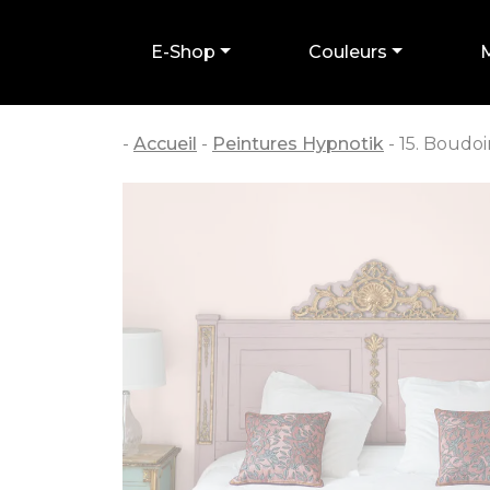
Panneau de gestion des cookies
E-Shop
Couleurs
-
Accueil
-
Peintures Hypnotik
-
15. Boudoi