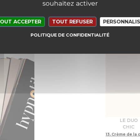
souhaitez activer
Des suggestio
ou plus étonn
OUT ACCEPTER
TOUT REFUSER
PERSONNALIS
parfaitement 
inspirantes d’
POLITIQUE DE CONFIDENTIALITÉ
LE DUO
CHIC
13. Crème de la