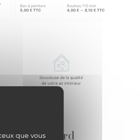
bac à peinture
rouleau 110 mm
rouleau 180 
5,00
€
TTC
4,00
€
–
8,10
€
TTC
6,10
€
–
12,3
Soucieuse de la qualité
de votre air intérieur
commun accord
r ceux que vous