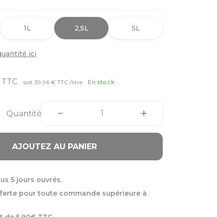
1L
2,5L
5L
uantité ici
€
TTC
soit 39,96 € TTC /litre
En stock
Quantité
AJOUTEZ AU PANIER
us 5 jours ouvrés.
fferte pour toute commande supérieure à