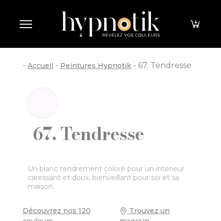
Panneau de gestion des cookies
-
-
-
67. Tendresse
Accueil
Peintures Hypnotik
67. Tendresse
Un blanc tendrement coloré pour un intérieur
caressant et doux, bienveillant pour soi et sa
maison.
Découvrez nos 120
Trouvez un
couleurs
magasin