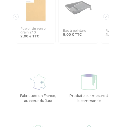
papier de verre
bac à peinture
rouleau 110
grain 240
5,00
€
TTC
4,00
€
–
8,
2,00
€
TTC
Fabriquée en France,
Produite sur mesure à
au cœur du Jura
la commande