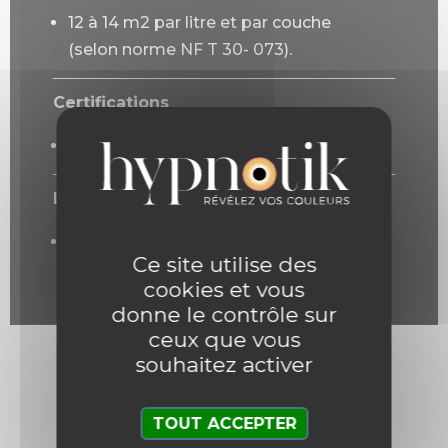
12 à 14 m2 par litre et par couche
(selon norme NF T 30- 073).
Certifications
A+ / COV < 2g/L.
Lustrage
aucun grâce à sa technologie à base
Ce site utilise des
de micro-billes de céramique.
cookies et vous
donne le contrôle sur
ceux que vous
souhaitez activer
Mode d'emploi
TOUT ACCEPTER