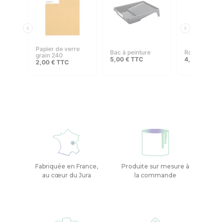
papier de verre
bac à peinture
rouleau 110
grain 240
5,00
€
TTC
4,00
€
–
8,
2,00
€
TTC
Fabriquée en France,
Produite sur mesure à
au cœur du Jura
la commande