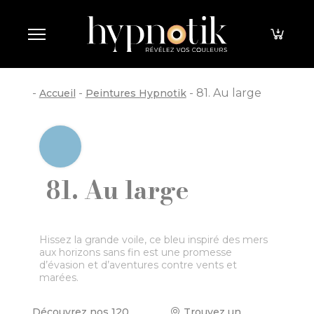
Panneau de gestion des cookies
-
-
-
81. Au large
Accueil
Peintures Hypnotik
81. Au large
Hissez la grande voile, ce bleu inspiré des mers
aux horizons sans fin est une promesse
d’évasion et d’aventures contre vents et
marées.
Découvrez nos 120
Trouvez un