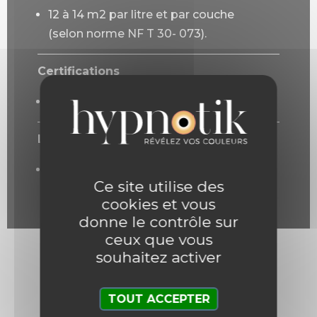
12 à 14 m2 par litre et par couche
(selon norme NF T 30- 073).
Certifications
A+ / COV < 2g/L.
Lustrage
aucun grâce à sa technologie à base
Ce site utilise des
de micro-billes de céramique.
cookies et vous
donne le contrôle sur
ceux que vous
souhaitez activer
Mode d'emploi
TOUT ACCEPTER