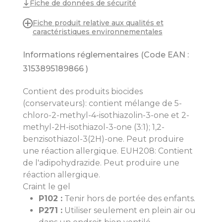
Fiche de données de sécurité
Fiche produit relative aux qualités et
caractéristiques environnementales
Informations réglementaires (Code EAN :
3153895189866
)
Contient des produits biocides
(conservateurs): contient mélange de 5-
chloro-2-methyl-4-isothiazolin-3-one et 2-
methyl-2H-isothiazol-3-one (3:1); 1,2-
benzisothiazol-3(2H)-one. Peut produire
une réaction allergique. EUH208: Contient
de l'adipohydrazide. Peut produire une
réaction allergique.
Craint le gel
P102 :
Tenir hors de portée des enfants.
P271 :
Utiliser seulement en plein air ou